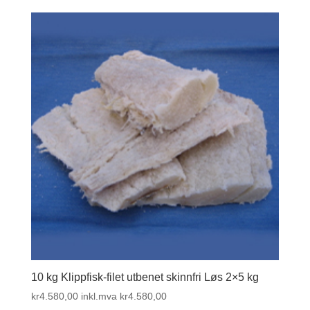
10 kg Klippfisk-filet utbenet skinnfri Løs 2×5 kg
kr
4.580,00
inkl.mva
kr
4.580,00