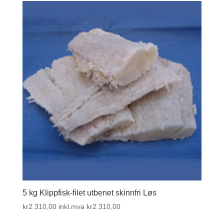
5 kg Klippfisk-filet utbenet skinnfri Løs
kr
2.310,00
inkl.mva
kr
2.310,00