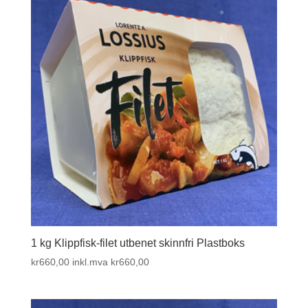
Lav
til
høy
1 kg Klippfisk-filet utbenet skinnfri Plastboks
kr
660,00
inkl.mva
kr
660,00