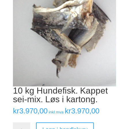
10 kg Hundefisk. Kappet
sei-mix. Løs i kartong.
kr
3.970,00
kr
3.970,00
inkl.mva
10