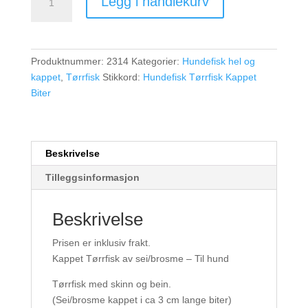
Legg i handlekurv
kg
Hundefisk.
Kappet
sei-
Produktnummer:
2314
Kategorier:
Hundefisk hel og
mix.
kappet
,
Tørrfisk
Stikkord:
Hundefisk Tørrfisk Kappet
Løs
Biter
i
kartong.
antall
Beskrivelse
Tilleggsinformasjon
Beskrivelse
Prisen er inklusiv frakt.
Kappet Tørrfisk av sei/brosme – Til hund
Tørrfisk med skinn og bein.
(Sei/brosme kappet i ca 3 cm lange biter)