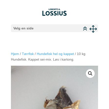
Velg en side
Hjem
/
Tørrfisk
/
Hundefisk hel og kappet
/ 10 kg
Hundefisk. Kappet sei-mix. Løs i kartong.