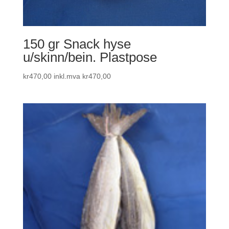
150 gr Snack hyse
u/skinn/bein. Plastpose
kr
470,00
inkl.mva
kr
470,00