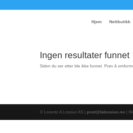
Hjem
Nettbutikk
Ingen resultater funnet
Siden du ser etter ble ikke funnet. Prøv å omformu
© Lorentz A Lossius AS |
post@lalossius.no
| W