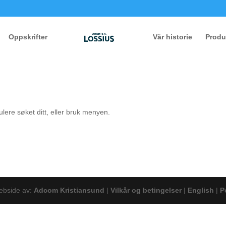
Oppskrifter
Vår historie
Produ
lere søket ditt, eller bruk menyen.
ebside av:
Adcom Kristiansund
|
Vilkår og betingelser
|
English
|
P